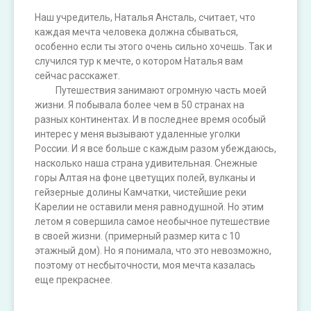
Наш учредитель, Наталья Ансталь, считает, что
каждая мечта человека должна сбываться,
особенно если ты этого очень сильно хочешь. Так и
случился тур к мечте, о котором Наталья вам
сейчас расскажет.
⠀⠀⠀Путешествия занимают огромную часть моей
жизни. Я побывала более чем в 50 странах на
разных континентах. И в последнее время особый
интерес у меня вызывают удаленные уголки
России. И я все больше с каждым разом убеждаюсь,
насколько наша страна удивительная. Снежные
горы Алтая на фоне цветущих полей, вулканы и
гейзерные долины Камчатки, чистейшие реки
Карелии не оставили меня равнодушной. Но этим
летом я совершила самое необычное путешествие
в своей жизни. (примерный размер кита с 10
этажный дом). Но я понимала, что это невозможно,
поэтому от несбыточности, моя мечта казалась
еще прекраснее.