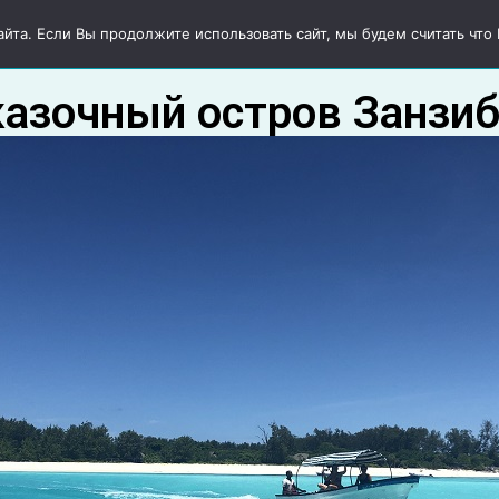
тевки
Авторские туры
Круизы
Экскурсии
О нас
та. Если Вы продолжите использовать сайт, мы будем считать что В
азочный остров Занзи