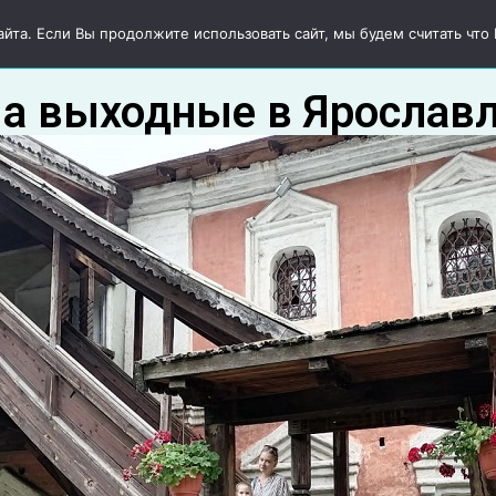
тевки
Авторские туры
Круизы
Экскурсии
О нас
та. Если Вы продолжите использовать сайт, мы будем считать что В
а выходные в Ярослав