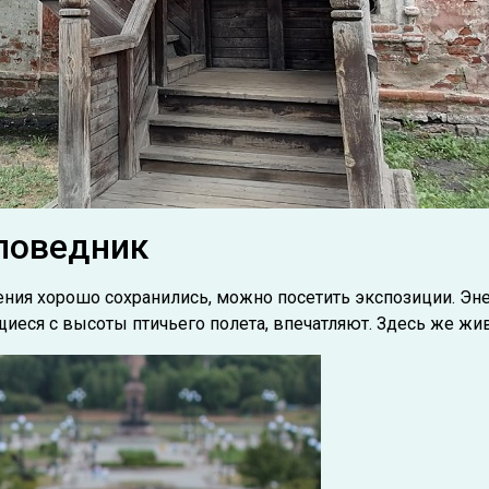
поведник
ения хорошо сохранились, можно посетить экспозиции. Эн
щиеся с высоты птичьего полета, впечатляют. Здесь же 