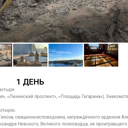
1 ДЕНЬ
настыря
кая», «Ленинский проспект», «Площадь Гагарина»). Знакомст
астырю.
 Тихона, священноисповедника, награждённого орденом Ал
ксандра Невского, Великого полководца, не проигравшего