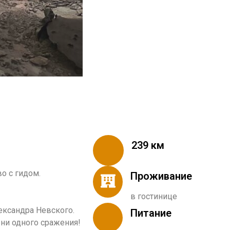
239 км
во с гидом.
Проживание
в гостинице
ександра Невского.
Питание
 ни одного сражения!