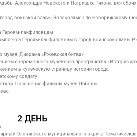
удьбы Александра Невского и Патриарха Тихона, для обоих
в город воинской славы Волоколамск по Новорижскому шо
 Героям-панфиловцам.
комплекса Героям-панфиловцам в город воинской славы Р
 музея. Диорама «Ржевская битва».
ением современного музейного пространства «История ар
жением в купеческую страницу истории города.
тскому солдату.
еткой. Посещение филиала музея Победы.
жева.
2 ДЕНЬ
в.
ирный Оленинского муниципального округа. Тематическая 