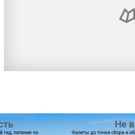
сть
Не в
й гид, питание по
-билеты до точки сбора и о