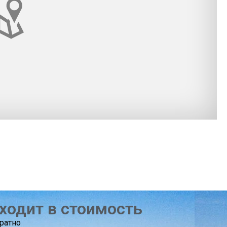
ходит в стоимость
братно