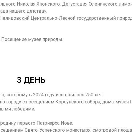
льного Николая Японского. Дегустация Оленинского лимо
нада нашего детства».
в Нелидовский Центрально-Лесной государственный прир
. Посещение музея природы.
3 ДЕНЬ
ц, которому в 2024 году исполнилось 250 лет.
о городу с посещением Корсунского собора, дома-музея П
рными лебедями.
 родину первого Патриарха Иова.
посещением Свято-Успенского монастыря, смотровой площ