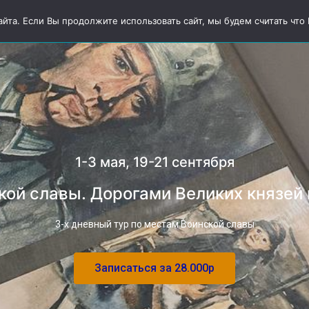
тевки
Авторские туры
Круизы
Экскурсии
О нас
та. Если Вы продолжите использовать сайт, мы будем считать что В
1-3 мая, 19-21 сентября
кой славы. Дорогами Великих князей 
3-х дневный тур по местам Воинской славы
Записаться за 28.000р