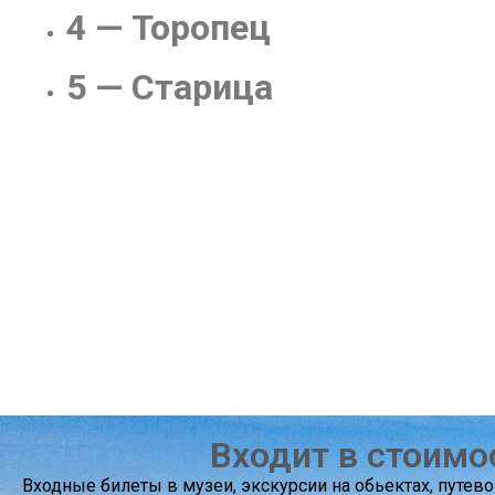
4 — Торопец
5 — Старица
Входит в стоимо
Входные билеты в музеи, экскурсии на обьектах, путево