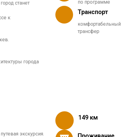
по программе
 город станет
Транспорт
ссе к
комфортабельный
трансфер
жев.
хитектуры города
149 км
путевая экскурсия.
Проживание