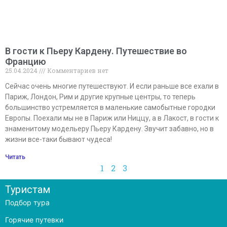
В гости к Пьеру Кардену. Путешествие во
Францию
25.04.2024
Комментариев нет
Сейчас очень многие путешествуют. И если раньше все ехали в
Париж, Лондон, Рим и другие крупные центры, то теперь
большинство устремляется в маленькие самобытные городки
Европы. Поехали мы не в Париж или Ниццу, а в Лакост, в гости к
знаменитому модельеру Пьеру Кардену. Звучит забавно, но в
жизни все-таки бывают чудеса!
Читать
1
2
3
Туристам
Подбор тура
Горячие путевки